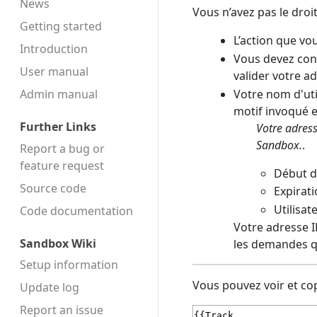
News
Vous n’avez pas le droi
Getting started
L’action que vo
Introduction
Vous devez conf
User manual
valider votre a
Votre nom d'uti
Admin manual
motif invoqué es
Further Links
Votre adress
Sandbox.
.
Report a bug or
feature request
Début d
Source code
Expirati
Utilisat
Code docu­mentation
Votre adresse IP
Sandbox Wiki
les demandes q
Setup information
Vous pouvez voir et cop
Update log
Report an issue