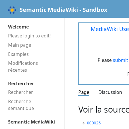
Semantic MediaWiki - Sandbox
Welcome
MediaWiki Use
Please login to edit!
Main page
Examples
Please
submit 
Modifications
récentes
Rechercher
Rechercher
Page
Discussion
Recherche
Voir la sourc
sémantique
Semantic MediaWiki
←
000026