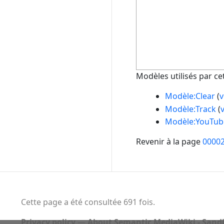
Modèles utilisés par ce
Modèle:Clear
(
v
Modèle:Track
(
v
Modèle:YouTub
Revenir à la page
0000
Cette page a été consultée 691 fois.
Privacy policy
About Semantic MediaWiki - Sandb