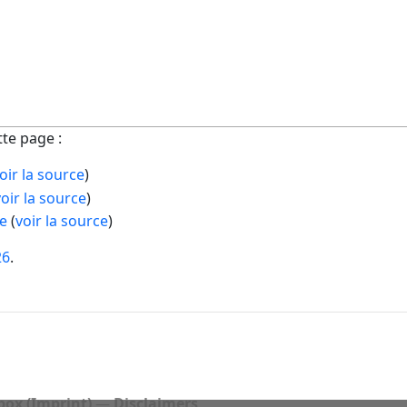
tte page :
oir la source
)
oir la source
)
e
(
voir la source
)
26
.
ox (Imprint)
Disclaimers