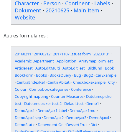
Character
·
Person
·
Continent
·
Labels
·
Dokument
·
20210625
·
Main Item
·
Website
Autres formulaires :
20160211
·
20160212
·
20171107 Issues form
·
20200131
·
Academic Department
·
Application
·
ArraymapFormTest
·
ArticleTest
·
AutoEditMulti
·
AutoEditTest
·
Bildfund
·
Book
·
BookForm
·
Books
·
BooksQuery
·
Bug
·
Bug2
·
CarExample
·
CentralIndexRef
·
Centri Abitati
·
Checkboxexample
·
City
·
Colour
·
Combobox-categories
·
Conference
·
Copyrightmapping
·
Counter Measures
·
Datetimepicker
test
·
Datetimepicker test 2
·
Defaulttest
·
Demo1
·
DemoAjax1
·
DemoAjax1-label
·
DemoAjax1mul
·
DemoAjax1sep
·
DemoAjax2
·
DemoAjax3
·
DemoAjax4
·
DemoStatic
·
Dependent On
·
DessertFruit
·
Dict
·
DycksForm
·
E-Car data input
·
EVA skill element (values by