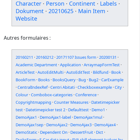
Character
·
Person
·
Continent
·
Labels
·
Dokument
·
20210625
·
Main Item
·
Website
Autres formulaires :
20160211
·
20160212
·
20171107 Issues form
·
20200131
·
Academic Department
·
Application
·
ArraymapFormTest
·
ArticleTest
·
AutoEditMulti
·
AutoEditTest
·
Bildfund
·
Book
·
BookForm
·
Books
·
BooksQuery
·
Bug
·
Bug2
·
CarExample
·
CentralIndexRef
·
Centri Abitati
·
Checkboxexample
·
City
·
Colour
·
Combobox-categories
·
Conference
·
Copyrightmapping
·
Counter Measures
·
Datetimepicker
test
·
Datetimepicker test 2
·
Defaulttest
·
Demo1
·
DemoAjax1
·
DemoAjax1-label
·
DemoAjax1mul
·
DemoAjax1sep
·
DemoAjax2
·
DemoAjax3
·
DemoAjax4
·
DemoStatic
·
Dependent On
·
DessertFruit
·
Dict
·
DycksForm
·
E-Car data input
·
EVA skill element (values by