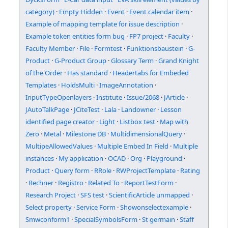
category)
·
Empty Hidden
·
Event
·
Event calendar item
·
Example of mapping template for issue description
·
Example token entities form bug
·
FP7 project
·
Faculty
·
Faculty Member
·
File
·
Formtest
·
Funktionsbaustein
·
G-
Product
·
G-Product Group
·
Glossary Term
·
Grand Knight
of the Order
·
Has standard
·
Headertabs for Embeded
Templates
·
HoldsMulti
·
ImageAnnotation
·
InputTypeOpenlayers
·
Institute
·
Issue/2068
·
JArticle
·
JAutoTalkPage
·
JCiteTest
·
Lala
·
Landowner
·
Lesson
identified page creator
·
Light
·
Listbox test
·
Map with
Zero
·
Metal
·
Milestone DB
·
MultidimensionalQuery
·
MultipeAllowedValues
·
Multiple Embed In Field
·
Multiple
instances
·
My application
·
OCAD
·
Org
·
Playground
·
Product
·
Query form
·
RRole
·
RWProjectTemplate
·
Rating
·
Rechner
·
Registro
·
Related To
·
ReportTestForm
·
Research Project
·
SFS test
·
ScientificArticle unmapped
·
Select property
·
Service Form
·
Showonselectexample
·
Smwconform1
·
SpecialSymbolsForm
·
St germain
·
Staff