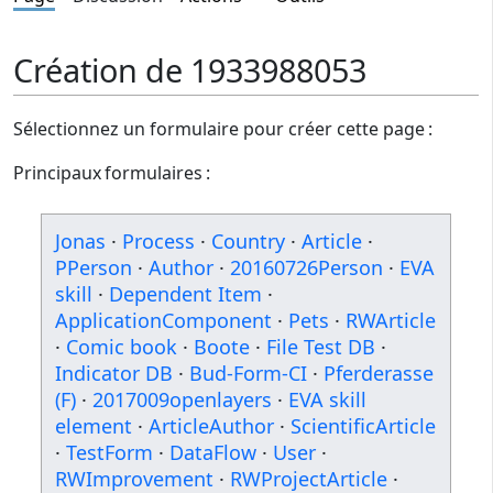
Création de 1933988053
Sélectionnez un formulaire pour créer cette page :
Principaux formulaires :
Jonas
·
Process
·
Country
·
Article
·
PPerson
·
Author
·
20160726Person
·
EVA
skill
·
Dependent Item
·
ApplicationComponent
·
Pets
·
RWArticle
·
Comic book
·
Boote
·
File Test DB
·
Indicator DB
·
Bud-Form-CI
·
Pferderasse
(F)
·
2017009openlayers
·
EVA skill
element
·
ArticleAuthor
·
ScientificArticle
·
TestForm
·
DataFlow
·
User
·
RWImprovement
·
RWProjectArticle
·