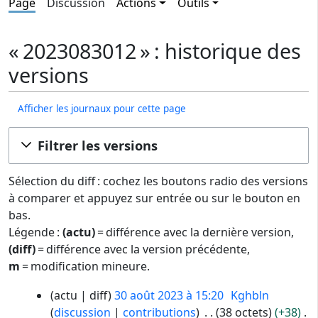
Page
Discussion
Actions
Outils
« 2023083012 » : historique des
versions
Afficher les journaux pour cette page
Filtrer les versions
Sélection du diff : cochez les boutons radio des versions
à comparer et appuyez sur entrée ou sur le bouton en
bas.
Légende :
(actu)
= différence avec la dernière version,
(diff)
= différence avec la version précédente,
m
= modification mineure.
3
actu
diff
30 août 2023 à 15:20
Kghbln
0
discussion
contributions
38 octets
+38