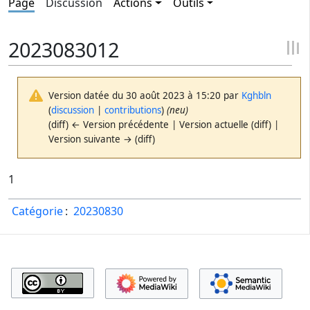
Page
Discussion
Actions
Outils
2023083012
Version datée du 30 août 2023 à 15:20 par
Kghbln
(
discussion
|
contributions
)
(neu)
(diff) ← Version précédente | Version actuelle (diff) |
Version suivante → (diff)
1
Catégorie
:
20230830