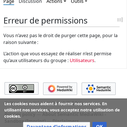
Page
Discussion
Actions
Outils
Erreur de permissions
Vous n’avez pas le droit de purger cette page, pour la
raison suivante :
L’action que vous essayez de réaliser n’est permise
qu’aux utilisateurs du groupe :
Utilisateurs
.
Cette page a été consultée 1 773 fois.
Les cookies nous aident à fournir nos services. En
utilisant nos services, vous acceptez notre utilisation de
Privacy policy
About Semantic MediaWiki -
cookies.
Sandbox (Imprint)
Disclaimers
Davantage d’informations
OK