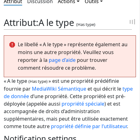
Attribut
Discussion
Actions
Outils
Attribut:A le type
(Has type)
Le libellé « A le type » représente également au
moins une autre propriété. Veuillez vous
reporter à la
page d’aide
pour trouver
comment résoudre ce problème.
« A le type
» est une propriété prédéfinie
(Has type)
fournie par
MediaWiki Sémantique
et qui décrit le
type
de donnée
d’une propriété. Cette propriété est pré-
déployée (appelée aussi
propriété spéciale
) et est
accompagnée de droits d’administration
supplémentaires, mais peut être utilisée exactement
comme toute autre
propriété définie par l’utilisateur
.
Notification settings