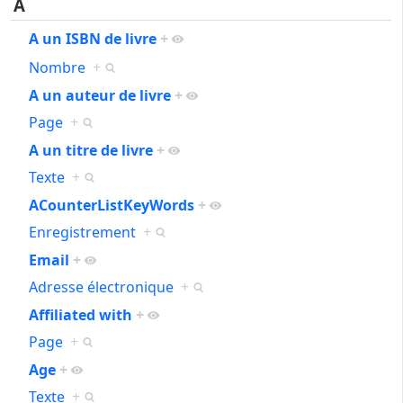
A
A un ISBN de livre
+
Nombre
+
A un auteur de livre
+
Page
+
A un titre de livre
+
Texte
+
ACounterListKeyWords
+
Enregistrement
+
Email
+
Adresse électronique
+
Affiliated with
+
Page
+
Age
+
Texte
+