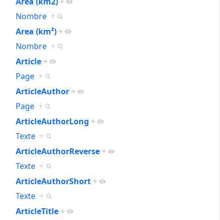
Area (km2)
+
Nombre
+
Area (km²)
+
Nombre
+
Article
+
Page
+
ArticleAuthor
+
Page
+
ArticleAuthorLong
+
Texte
+
ArticleAuthorReverse
+
Texte
+
ArticleAuthorShort
+
Texte
+
ArticleTitle
+