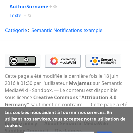
AuthorSurname
+
Texte
+
Catégorie
:
Semantic Notifications example
Cette page a été modifiée la dernière fois le 18 juin
2016 à 01:30 par l'utilisateur
Mwjames
sur Semantic
MediaWiki - Sandbox.
Le contenu est disponible
sous licence
Creative Commons "Attribution 3.0
Germany"
sauf mention contraire.
Cette page a été
consultée 34 145 fois.
Les cookies nous aident à fournir nos services. En
utilisant nos services, vous acceptez notre utilisation de
Privacy policy
About Semantic MediaWiki -
cookies.
Sandbox (Imprint)
Disclaimers