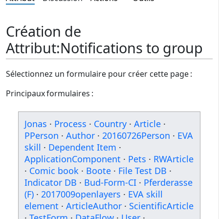
Création de
Attribut:Notifications to group
Sélectionnez un formulaire pour créer cette page :
Principaux formulaires :
Jonas
·
Process
·
Country
·
Article
·
PPerson
·
Author
·
20160726Person
·
EVA
skill
·
Dependent Item
·
ApplicationComponent
·
Pets
·
RWArticle
·
Comic book
·
Boote
·
File Test DB
·
Indicator DB
·
Bud-Form-CI
·
Pferderasse
(F)
·
2017009openlayers
·
EVA skill
element
·
ArticleAuthor
·
ScientificArticle
·
TestForm
·
DataFlow
·
User
·