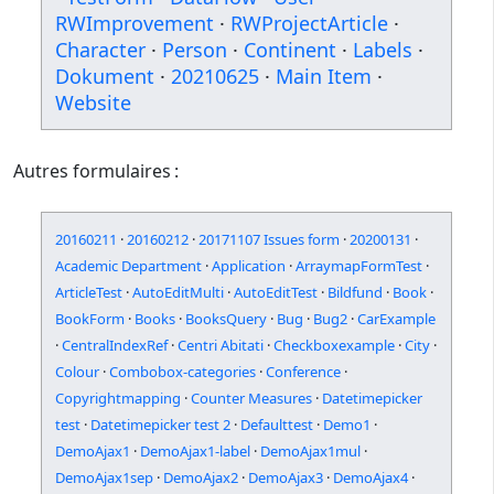
RWImprovement
·
RWProjectArticle
·
Character
·
Person
·
Continent
·
Labels
·
Dokument
·
20210625
·
Main Item
·
Website
Autres formulaires :
20160211
·
20160212
·
20171107 Issues form
·
20200131
·
Academic Department
·
Application
·
ArraymapFormTest
·
ArticleTest
·
AutoEditMulti
·
AutoEditTest
·
Bildfund
·
Book
·
BookForm
·
Books
·
BooksQuery
·
Bug
·
Bug2
·
CarExample
·
CentralIndexRef
·
Centri Abitati
·
Checkboxexample
·
City
·
Colour
·
Combobox-categories
·
Conference
·
Copyrightmapping
·
Counter Measures
·
Datetimepicker
test
·
Datetimepicker test 2
·
Defaulttest
·
Demo1
·
DemoAjax1
·
DemoAjax1-label
·
DemoAjax1mul
·
DemoAjax1sep
·
DemoAjax2
·
DemoAjax3
·
DemoAjax4
·