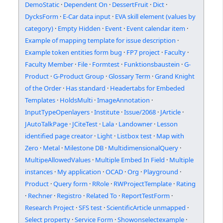
DemoStatic
·
Dependent On
·
DessertFruit
·
Dict
·
DycksForm
·
E-Car data input
·
EVA skill element (values by
category)
·
Empty Hidden
·
Event
·
Event calendar item
·
Example of mapping template for issue description
·
Example token entities form bug
·
FP7 project
·
Faculty
·
Faculty Member
·
File
·
Formtest
·
Funktionsbaustein
·
G-
Product
·
G-Product Group
·
Glossary Term
·
Grand Knight
of the Order
·
Has standard
·
Headertabs for Embeded
Templates
·
HoldsMulti
·
ImageAnnotation
·
InputTypeOpenlayers
·
Institute
·
Issue/2068
·
JArticle
·
JAutoTalkPage
·
JCiteTest
·
Lala
·
Landowner
·
Lesson
identified page creator
·
Light
·
Listbox test
·
Map with
Zero
·
Metal
·
Milestone DB
·
MultidimensionalQuery
·
MultipeAllowedValues
·
Multiple Embed In Field
·
Multiple
instances
·
My application
·
OCAD
·
Org
·
Playground
·
Product
·
Query form
·
RRole
·
RWProjectTemplate
·
Rating
·
Rechner
·
Registro
·
Related To
·
ReportTestForm
·
Research Project
·
SFS test
·
ScientificArticle unmapped
·
Select property
·
Service Form
·
Showonselectexample
·