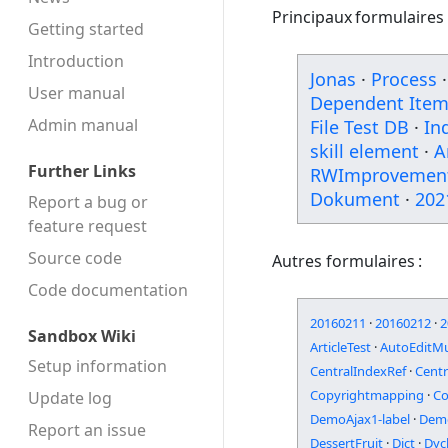
Principaux formulaires 
Getting started
Introduction
Jonas
·
Process
·
User manual
Dependent Ite
Admin manual
File Test DB
·
In
skill element
·
A
Further Links
RWImprovemen
Dokument
·
202
Report a bug or
feature request
Source code
Autres formulaires :
Code docu­mentation
20160211
·
20160212
·
2
Sandbox Wiki
ArticleTest
·
AutoEditMu
Setup information
CentralIndexRef
·
Centr
Copyrightmapping
·
Co
Update log
DemoAjax1-label
·
Dem
Report an issue
DessertFruit
·
Dict
·
Dyc