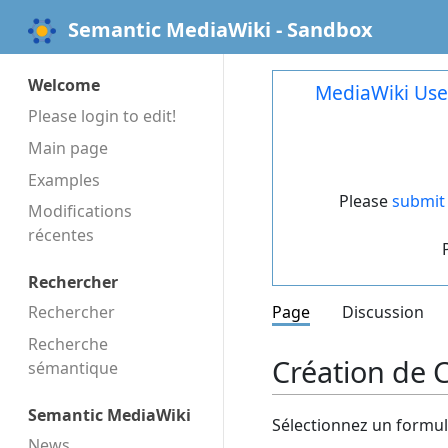
Semantic MediaWiki - Sandbox
Welcome
MediaWiki Use
Please login to edit!
Main page
Examples
Please
submit 
Modifications
récentes
Rechercher
Rechercher
Page
Discussion
Recherche
Création de 
sémantique
Semantic MediaWiki
Sélectionnez un formula
News