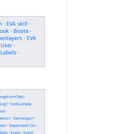
n
·
EVA skill
·
ook
·
Boote
·
enlayers
·
EVA
User
·
Labels
·
mapFormTest
·
Bug2
·
CarExample
·
nce
·
Demo1
·
DemoAjax1
·
atic
·
Dependent On
·
dden
·
Event
·
Event