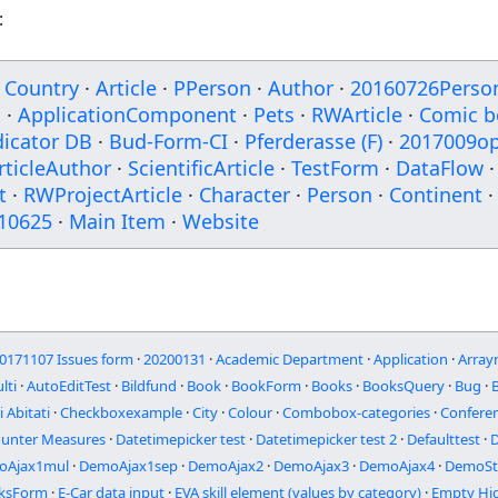
:
Country
·
Article
·
PPerson
·
Author
·
20160726Perso
m
·
ApplicationComponent
·
Pets
·
RWArticle
·
Comic b
dicator DB
·
Bud-Form-CI
·
Pferderasse (F)
·
2017009op
rticleAuthor
·
ScientificArticle
·
TestForm
·
DataFlow
·
t
·
RWProjectArticle
·
Character
·
Person
·
Continent
·
10625
·
Main Item
·
Website
0171107 Issues form
·
20200131
·
Academic Department
·
Application
·
Array
lti
·
AutoEditTest
·
Bildfund
·
Book
·
BookForm
·
Books
·
BooksQuery
·
Bug
·
i Abitati
·
Checkboxexample
·
City
·
Colour
·
Combobox-categories
·
Confere
unter Measures
·
Datetimepicker test
·
Datetimepicker test 2
·
Defaulttest
·
oAjax1mul
·
DemoAjax1sep
·
DemoAjax2
·
DemoAjax3
·
DemoAjax4
·
DemoSt
ksForm
·
E-Car data input
·
EVA skill element (values by category)
·
Empty Hi