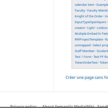
calendar item
·
Example
Faculty
·
Faculty Memb
Knight of the Order
·
H
InputTypeOpenlayers
·
creator
·
Light
·
Listbox
Multiple Embed In Fiel
RWProjectTemplate
·
R
unmapped
·
Select pro
Staff Member
·
Studen
Test 1 Form
·
Test PF R
TokenOrderTest
·
Toke
Créer une page sans fo
Privacy policy
About Semantic MediaWiki - Sandb