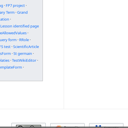
ug
·
FP7 project
·
ary Term
·
Grand
ation
·
Lesson identified page
peAllowedValues
·
uery form
·
RRole
·
FS test
·
ScientificArticle
lsForm
·
St germain
·
aties
·
TestWikiEditor
·
emplateForm
·