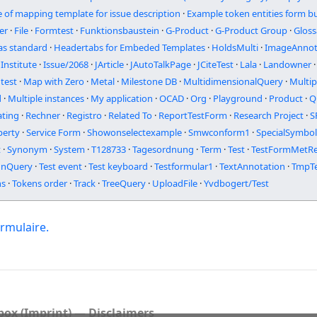
 of mapping template for issue description
·
Example token entities form b
er
·
File
·
Formtest
·
Funktionsbaustein
·
G-Product
·
G-Product Group
·
Gloss
as standard
·
Headertabs for Embeded Templates
·
HoldsMulti
·
ImageAnnot
Institute
·
Issue/2068
·
JArticle
·
JAutoTalkPage
·
JCiteTest
·
Lala
·
Landowner
·
 test
·
Map with Zero
·
Metal
·
Milestone DB
·
MultidimensionalQuery
·
Multi
d
·
Multiple instances
·
My application
·
OCAD
·
Org
·
Playground
·
Product
·
Q
ating
·
Rechner
·
Registro
·
Related To
·
ReportTestForm
·
Research Project
·
S
perty
·
Service Form
·
Showonselectexample
·
Smwconform1
·
SpecialSymbo
t
·
Synonym
·
System
·
T128733
·
Tagesordnung
·
Term
·
Test
·
TestFormMetRel
unQuery
·
Test event
·
Test keyboard
·
Testformular1
·
TextAnnotation
·
TmpT
ns
·
Tokens order
·
Track
·
TreeQuery
·
UploadFile
·
Yvdbogert/Test
rmulaire.
ox (Imprint)
Disclaimers