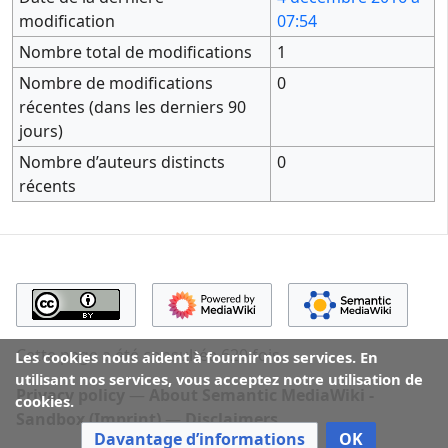
modification
07:54
Nombre total de modifications
1
Nombre de modifications
0
récentes (dans les derniers 90
jours)
Nombre d’auteurs distincts
0
récents
Cette page a été consultée 620 fois.
Les cookies nous aident à fournir nos services. En
utilisant nos services, vous acceptez notre utilisation de
Privacy policy
About Semantic MediaWiki -
cookies.
Sandbox (Imprint)
Disclaimers
Davantage d’informations
OK