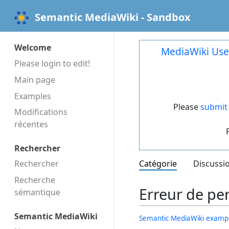
Semantic MediaWiki - Sandbox
Welcome
MediaWiki Use
Please login to edit!
Main page
Examples
Please
submit 
Modifications
récentes
Rechercher
Rechercher
Catégorie
Discussi
Recherche
Erreur de pe
sémantique
Semantic MediaWiki
Semantic MediaWiki examp