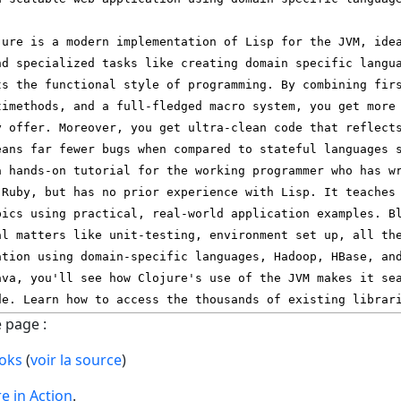
e page :
oks
(
voir la source
)
re in Action
.