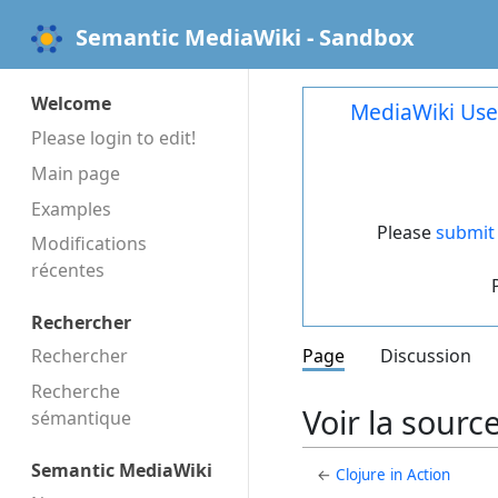
Semantic MediaWiki - Sandbox
Welcome
MediaWiki Use
Please login to edit!
Main page
Examples
Please
submit 
Modifications
récentes
Rechercher
Rechercher
Page
Discussion
Recherche
Voir la sourc
sémantique
Semantic MediaWiki
←
Clojure in Action