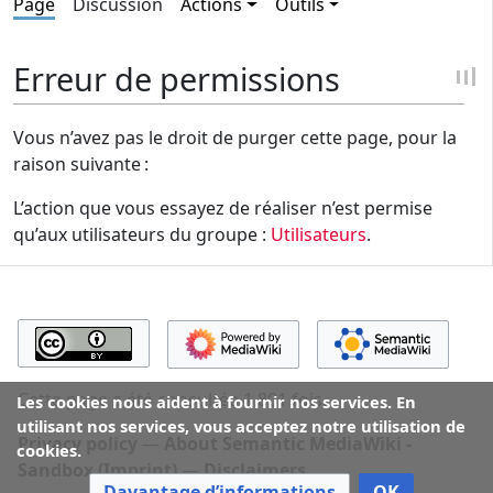
Page
Discussion
Actions
Outils
Erreur de permissions
Vous n’avez pas le droit de purger cette page, pour la
raison suivante :
L’action que vous essayez de réaliser n’est permise
qu’aux utilisateurs du groupe :
Utilisateurs
.
Cette page a été consultée 1 801 fois.
Les cookies nous aident à fournir nos services. En
utilisant nos services, vous acceptez notre utilisation de
Privacy policy
About Semantic MediaWiki -
cookies.
Sandbox (Imprint)
Disclaimers
Davantage d’informations
OK