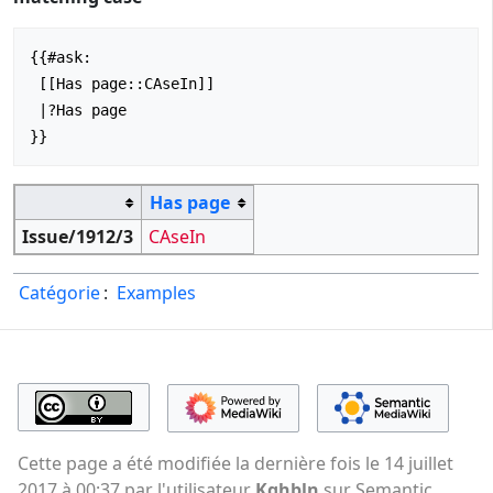
{{#ask:

 [[Has page::CAseIn]]

 |?Has page

Has page
Issue/1912/3
CAseIn
Catégorie
:
Examples
Cette page a été modifiée la dernière fois le 14 juillet
2017 à 00:37 par l'utilisateur
Kghbln
sur Semantic