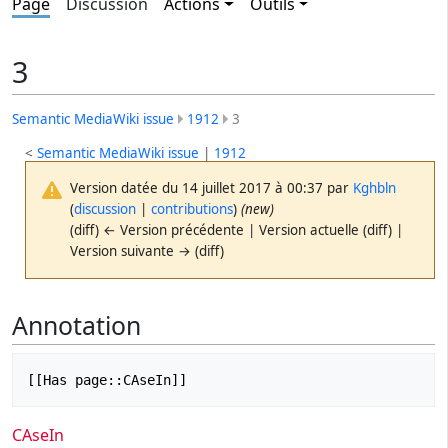
Page
Discussion
Actions
Outils
3
Semantic MediaWiki issue
1912
3
<
Semantic MediaWiki issue
|
1912
Version datée du 14 juillet 2017 à 00:37 par
Kghbln
(
discussion
|
contributions
)
(new)
(diff) ← Version précédente | Version actuelle (diff) |
Version suivante → (diff)
Annotation
CAseIn