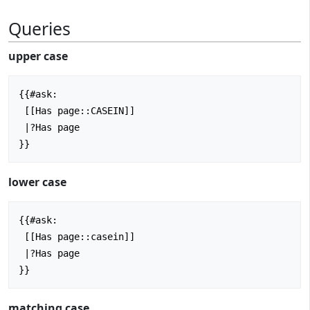
Queries
upper case
{{#ask:

 [[Has page::CASEIN]]

 |?Has page

lower case
{{#ask:

 [[Has page::casein]]

 |?Has page

matching case