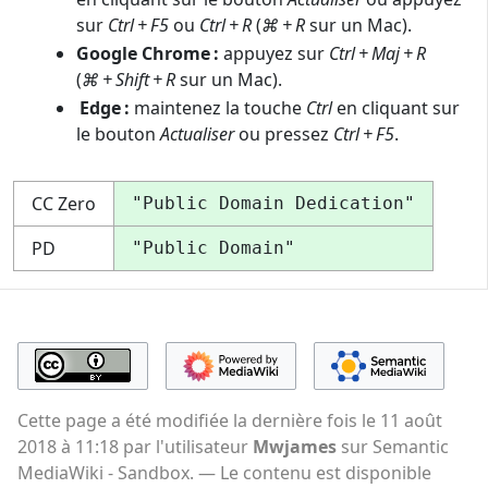
sur
Ctrl + F5
ou
Ctrl + R
(
⌘ + R
sur un Mac).
Google Chrome :
appuyez sur
Ctrl + Maj + R
(
⌘ + Shift + R
sur un Mac).
Edge :
maintenez la touche
Ctrl
en cliquant sur
le bouton
Actualiser
ou pressez
Ctrl + F5
.
CC Zero
"Public Domain Dedication"
PD
"Public Domain"
Cette page a été modifiée la dernière fois le 11 août
2018 à 11:18 par l'utilisateur
Mwjames
sur Semantic
MediaWiki - Sandbox.
Le contenu est disponible