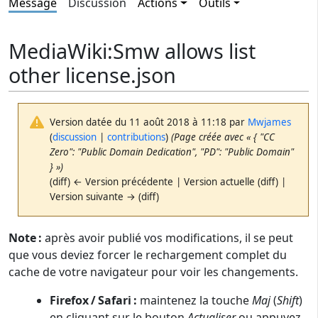
Message
Discussion
Actions
Outils
MediaWiki
:
Smw allows list
other license.json
Version datée du 11 août 2018 à 11:18 par
Mwjames
(
discussion
|
contributions
)
(Page créée avec « { "CC
Zero": "Public Domain Dedication", "PD": "Public Domain"
} »)
(diff) ← Version précédente | Version actuelle (diff) |
Version suivante → (diff)
Note :
après avoir publié vos modifications, il se peut
que vous deviez forcer le rechargement complet du
cache de votre navigateur pour voir les changements.
Firefox / Safari :
maintenez la touche
Maj
(
Shift
)
en cliquant sur le bouton
Actualiser
ou appuyez