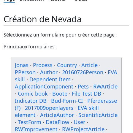
Création de Nevada
Sélectionnez un formulaire pour créer cette page :
Principaux formulaires :
Jonas
·
Process
·
Country
·
Article
·
PPerson
·
Author
·
20160726Person
·
EVA
skill
·
Dependent Item
·
ApplicationComponent
·
Pets
·
RWArticle
·
Comic book
·
Boote
·
File Test DB
·
Indicator DB
·
Bud-Form-CI
·
Pferderasse
(F)
·
2017009openlayers
·
EVA skill
element
·
ArticleAuthor
·
ScientificArticle
·
TestForm
·
DataFlow
·
User
·
RWImprovement
·
RWProjectArticle
·