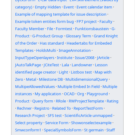
category)
·
Empty Hidden
·
Event
·
Event calendar item
·
Example of mapping template for issue description
·
Example token entities form bug
·
FP7 project
·
Faculty
·
Faculty Member
·
File
·
Formtest
·
Funktionsbaustein
·
G-
Product
·
G-Product Group
·
Glossary Term
·
Grand Knight
of the Order
·
Has standard
·
Headertabs for Embeded
Templates
·
HoldsMulti
·
ImageAnnotation
·
InputTypeOpenlayers
·
Institute
·
Issue/2068
·
JArticle
·
JAutoTalkPage
·
JCiteTest
·
Lala
·
Landowner
·
Lesson
identified page creator
·
Light
·
Listbox test
·
Map with
Zero
·
Metal
·
Milestone DB
·
MultidimensionalQuery
·
MultipeAllowedValues
·
Multiple Embed In Field
·
Multiple
instances
·
My application
·
OCAD
·
Org
·
Playground
·
Product
·
Query form
·
RRole
·
RWProjectTemplate
·
Rating
·
Rechner
·
Registro
·
Related To
·
ReportTestForm
·
Research Project
·
SFS test
·
ScientificArticle unmapped
·
Select property
·
Service Form
·
Showonselectexample
·
Smwconform1
·
SpecialSymbolsForm
·
St germain
·
Staff