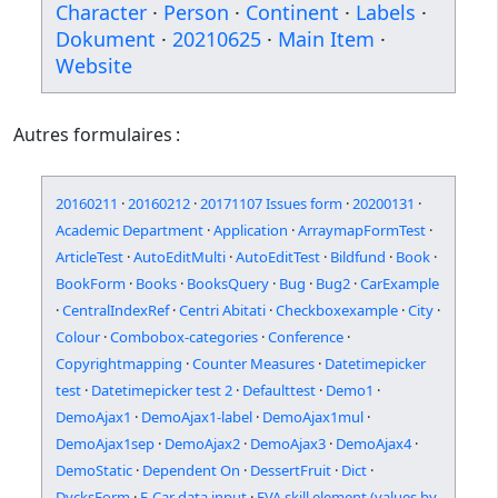
Character
·
Person
·
Continent
·
Labels
·
Dokument
·
20210625
·
Main Item
·
Website
Autres formulaires :
20160211
·
20160212
·
20171107 Issues form
·
20200131
·
Academic Department
·
Application
·
ArraymapFormTest
·
ArticleTest
·
AutoEditMulti
·
AutoEditTest
·
Bildfund
·
Book
·
BookForm
·
Books
·
BooksQuery
·
Bug
·
Bug2
·
CarExample
·
CentralIndexRef
·
Centri Abitati
·
Checkboxexample
·
City
·
Colour
·
Combobox-categories
·
Conference
·
Copyrightmapping
·
Counter Measures
·
Datetimepicker
test
·
Datetimepicker test 2
·
Defaulttest
·
Demo1
·
DemoAjax1
·
DemoAjax1-label
·
DemoAjax1mul
·
DemoAjax1sep
·
DemoAjax2
·
DemoAjax3
·
DemoAjax4
·
DemoStatic
·
Dependent On
·
DessertFruit
·
Dict
·
DycksForm
·
E-Car data input
·
EVA skill element (values by