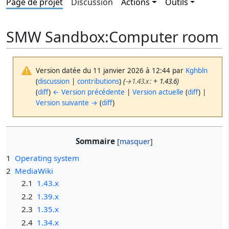
Page de projet
Discussion
Actions
Outils
SMW Sandbox
:
Computer room
Version datée du 11 janvier 2026 à 12:44 par
Kghbln
(
discussion
|
contributions
)
(
→
1.43.x
:
+ 1.43.6)
(
diff
)
← Version précédente
|
Version actuelle
(
diff
) |
Version suivante →
(
diff
)
Sommaire
1
Operating system
2
MediaWiki
2.1
1.43.x
2.2
1.39.x
2.3
1.35.x
2.4
1.34.x