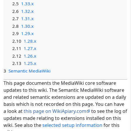
2.5
1.33.x
2.6
1.32.x
2.7
1.31.x
2.8
1.30.x
2.9
1.29.x
2.10
1.28.x
2.11
1.27.x
2.12
1.26.x
2.13
1.25.x
3
Semantic MediaWiki
This page documents the MediaWiki core software
updates to this wiki. The Semantic MediaWiki software
and related semantic extensions are updated on a daily
basis which is not recorded on this page. You can have
a look at
this page on WikiApiary.com
to see the log of
updates made relating to extensions installed on this
wiki. See also the
selected setup information
for this