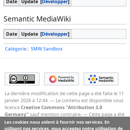
Date
Update
Développer
Semantic MediaWiki
Date
Update
Développer
Catégorie
:
SMW Sandbox
La dernière modification de cette page a été faite le 11
janvier 2026 à 12:44.
Le contenu est disponible sous
licence
Creative Commons "Attribution 3.0
Germany"
sauf mention contraire.
Cette page a été
consultée 30 834 fois.
Les cookies nous aident à fournir nos services. En
utilisant nos services, vous acceptez notre utilisation de