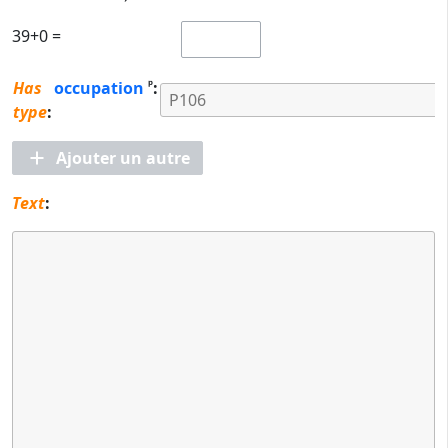
39+0 =
ᵖ
Has
occupation
:
type
:
Ajouter un autre
Text
: