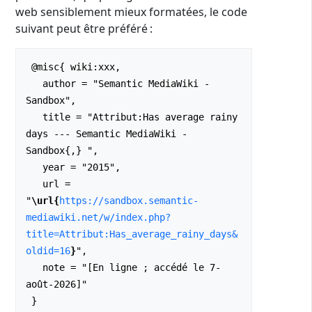
web sensiblement mieux formatées, le code
suivant peut être préféré :
 @misc{ wiki:xxx,

   author = "Semantic MediaWiki - 
Sandbox",

   title = "Attribut:Has average rainy 
days --- Semantic MediaWiki - 
Sandbox{,} ",

   year = "2015",

   url = 
"
\url{
https://sandbox.semantic-
mediawiki.net/w/index.php?
title=Attribut:Has_average_rainy_days&
oldid=16
}
",

   note = "[En ligne ; accédé le 7-
août-2026]"
