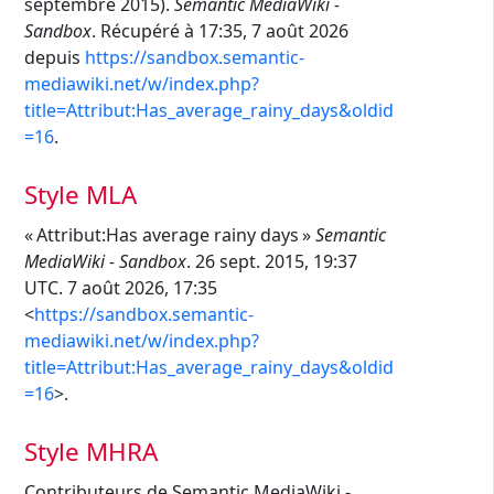
septembre 2015).
Semantic MediaWiki -
Sandbox
. Récupéré à 17:35, 7 août 2026
depuis
https://sandbox.semantic-
mediawiki.net/w/index.php?
title=Attribut:Has_average_rainy_days&oldid
=16
.
Style MLA
« Attribut:Has average rainy days »
Semantic
MediaWiki - Sandbox
. 26 sept. 2015, 19:37
UTC. 7 août 2026, 17:35
<
https://sandbox.semantic-
mediawiki.net/w/index.php?
title=Attribut:Has_average_rainy_days&oldid
=16
>.
Style MHRA
Contributeurs de Semantic MediaWiki -