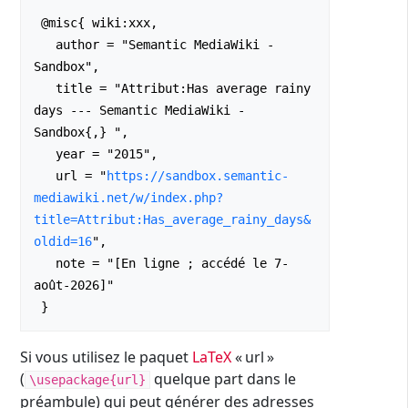
 @misc{ wiki:xxx,

   author = "Semantic MediaWiki - 
Sandbox",

   title = "Attribut:Has average rainy 
days --- Semantic MediaWiki - 
Sandbox{,} ",

   year = "2015",

   url = "
https://sandbox.semantic-
mediawiki.net/w/index.php?
title=Attribut:Has_average_rainy_days&
oldid=16
",

   note = "[En ligne ; accédé le 7-
août-2026]"

Si vous utilisez le paquet
LaTeX
« url »
(
quelque part dans le
\usepackage{url}
préambule) qui peut générer des adresses