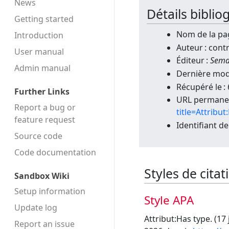
News
Détails bibli
Getting started
Nom de la pag
Introduction
Auteur : cont
User manual
Éditeur :
Sema
Admin manual
Dernière modi
Récupéré le :
Further Links
URL permane
Report a bug or
title=Attribu
feature request
Identifiant de
Source code
Code docu­mentation
Styles de cita
Sandbox Wiki
Setup information
Style APA
Update log
Attribut:Has type. (17 
Report an issue