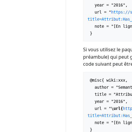
   year = "2016",

   url = "
https://
title=Attribut:Has
   note = "[En ligne ; accédé le 6-août-2026]"

Si vous utilisez le pa
préambule) qui peut 
code suivant peut être
 @misc{ wiki:xxx,

   author = "Semantic MediaWiki - Sandbox",

   title = "Attribut:Has type --- Semantic MediaWiki - Sandbox{,} ",

   year = "2016",

   url = "
\url{
htt
title=Attribut:Has
   note = "[En ligne ; accédé le 6-août-2026]"
