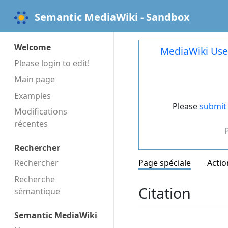
Semantic MediaWiki - Sandbox
Welcome
MediaWiki Use
Please login to edit!
Main page
Examples
Please
submit 
Modifications
récentes
Rechercher
Rechercher
Page spéciale
Actio
Recherche
Citation
sémantique
Semantic MediaWiki