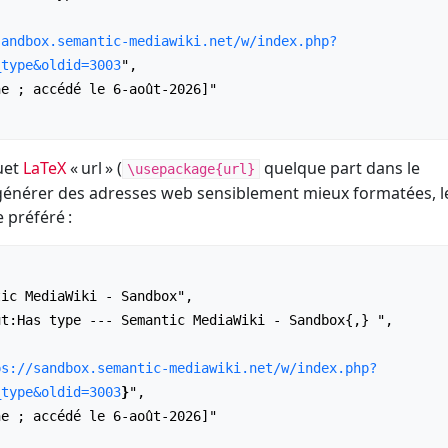
sandbox.semantic-mediawiki.net/w/index.php?
_type&oldid=3003
",

quet
LaTeX
« url » (
quelque part dans le
\usepackage{url}
générer des adresses web sensiblement mieux formatées, l
 préféré :
ps://sandbox.semantic-mediawiki.net/w/index.php?
_type&oldid=3003
}
",
