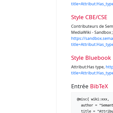
title=Attribut:Has_ty
Style CBE/CSE
Contributeurs de Sema
MediaWiki - Sandbox ; 
https://sandbox.sema
title=Attribut:Has_ty
Style Bluebook
Attribut:Has type,
htt
title=Attribut:Has_ty
Entrée
BibTeX
 @misc{ wiki:xxx,

   author = "Semantic MediaWiki - Sandbox",

   title = "Attribut:Has type --- Semantic MediaWiki - Sandbox{,} ",
