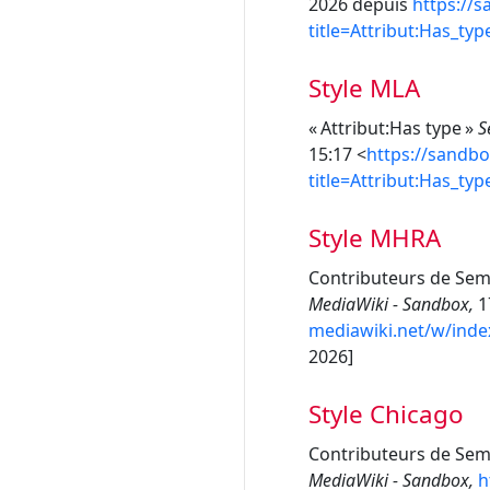
2026 depuis
https://
title=Attribut:Has_ty
Style MLA
« Attribut:Has type »
S
15:17 <
https://sandb
title=Attribut:Has_ty
Style MHRA
Contributeurs de Sema
MediaWiki - Sandbox,
17
mediawiki.net/w/inde
2026]
Style Chicago
Contributeurs de Sema
MediaWiki - Sandbox,
h