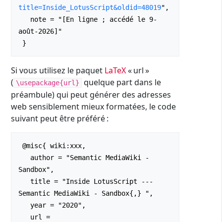
title=Inside_LotusScript&oldid=48019
",

   note = "[En ligne ; accédé le 9-
août-2026]"

Si vous utilisez le paquet
LaTeX
« url »
(
quelque part dans le
\usepackage{url}
préambule) qui peut générer des adresses
web sensiblement mieux formatées, le code
suivant peut être préféré :
 @misc{ wiki:xxx,

   author = "Semantic MediaWiki - 
Sandbox",

   title = "Inside LotusScript --- 
Semantic MediaWiki - Sandbox{,} ",

   year = "2020",

   url = 