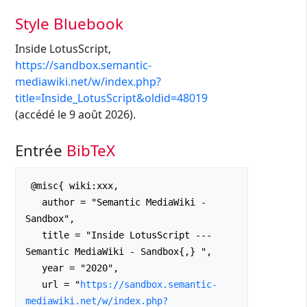
Style Bluebook
Inside LotusScript,
https://sandbox.semantic-
mediawiki.net/w/index.php?
title=Inside_LotusScript&oldid=48019
(accédé le 9 août 2026).
Entrée
BibTeX
 @misc{ wiki:xxx,

   author = "Semantic MediaWiki - 
Sandbox",

   title = "Inside LotusScript --- 
Semantic MediaWiki - Sandbox{,} ",

   year = "2020",

   url = "
https://sandbox.semantic-
mediawiki.net/w/index.php?