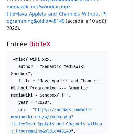
mediawiki.net/w/index.php?
title=Java_Applets_and_Channels_Without_Pr
ogramming&oldid=48149
(accédé le 10 août
2026).
Entrée
BibTeX
 @misc{ wiki:xxx,

   author = "Semantic MediaWiki - 
Sandbox",

   title = "Java Applets and Channels 
Without Programming --- Semantic 
MediaWiki - Sandbox{,} ",

   year = "2020",

   url = "
https://sandbox.semantic-
mediawiki.net/w/index.php?
title=Java_Applets_and_Channels_Withou
t_Programming&oldid=48149
",
