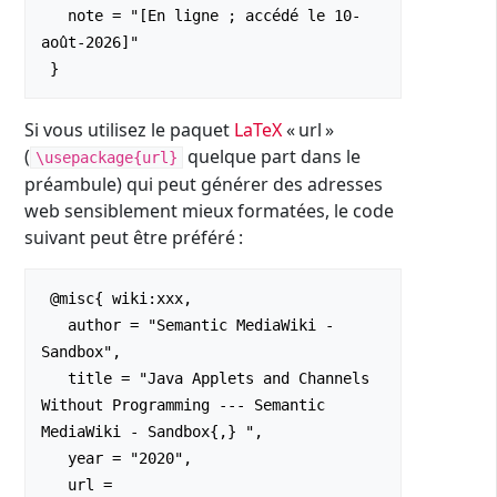
   note = "[En ligne ; accédé le 10-
août-2026]"

Si vous utilisez le paquet
LaTeX
« url »
(
quelque part dans le
\usepackage{url}
préambule) qui peut générer des adresses
web sensiblement mieux formatées, le code
suivant peut être préféré :
 @misc{ wiki:xxx,

   author = "Semantic MediaWiki - 
Sandbox",

   title = "Java Applets and Channels 
Without Programming --- Semantic 
MediaWiki - Sandbox{,} ",

   year = "2020",

   url = 