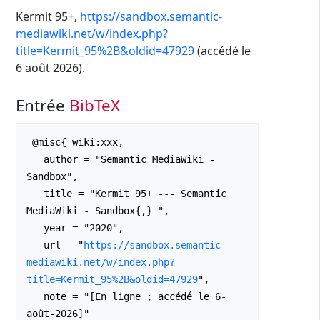
Kermit 95+,
https://sandbox.semantic-
mediawiki.net/w/index.php?
title=Kermit_95%2B&oldid=47929
(accédé le
6 août 2026).
Entrée
BibTeX
 @misc{ wiki:xxx,

   author = "Semantic MediaWiki - 
Sandbox",

   title = "Kermit 95+ --- Semantic 
MediaWiki - Sandbox{,} ",

   year = "2020",

   url = "
https://sandbox.semantic-
mediawiki.net/w/index.php?
title=Kermit_95%2B&oldid=47929
",

   note = "[En ligne ; accédé le 6-
août-2026]"
