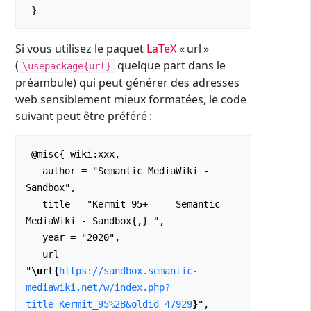
Si vous utilisez le paquet
LaTeX
« url »
(
quelque part dans le
\usepackage{url}
préambule) qui peut générer des adresses
web sensiblement mieux formatées, le code
suivant peut être préféré :
 @misc{ wiki:xxx,

   author = "Semantic MediaWiki - 
Sandbox",

   title = "Kermit 95+ --- Semantic 
MediaWiki - Sandbox{,} ",

   year = "2020",

   url = 
"
\url{
https://sandbox.semantic-
mediawiki.net/w/index.php?
title=Kermit_95%2B&oldid=47929
}
",
