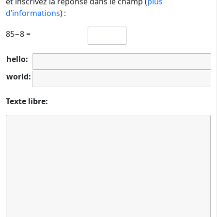
et inscrivez la réponse dans le champ (
plus
d’informations
) :
85−8 =
hello:
world:
Texte libre: