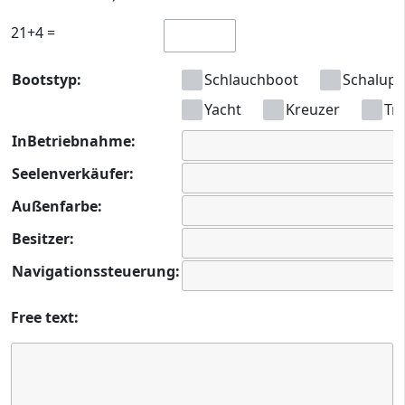
21+4 =
Bootstyp:
Schlauchboot
Schalup
Yacht
Kreuzer
Tre
InBetriebnahme:
Seelenverkäufer:
Außenfarbe:
Besitzer:
Navigationssteuerung:
Free text: