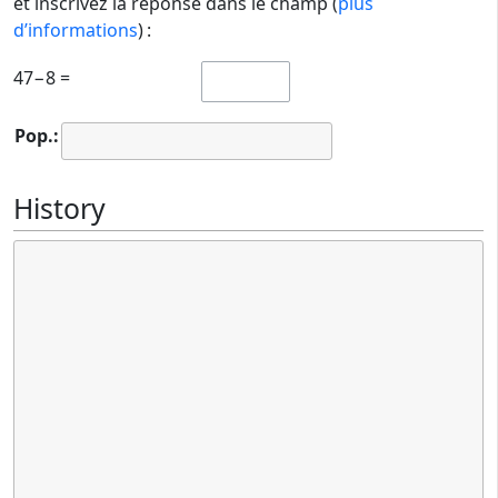
et inscrivez la réponse dans le champ (
plus
d’informations
) :
47−8 =
Pop.:
History