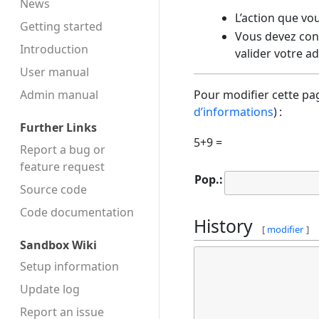
News
L’action que vo
Getting started
Vous devez conf
Introduction
valider votre a
User manual
Admin manual
Pour modifier cette pag
d’informations
) :
Further Links
5+9 =
Report a bug or
feature request
Pop.:
Source code
Code docu­mentation
History
[
modifier
]
Sandbox Wiki
Setup information
Update log
Report an issue