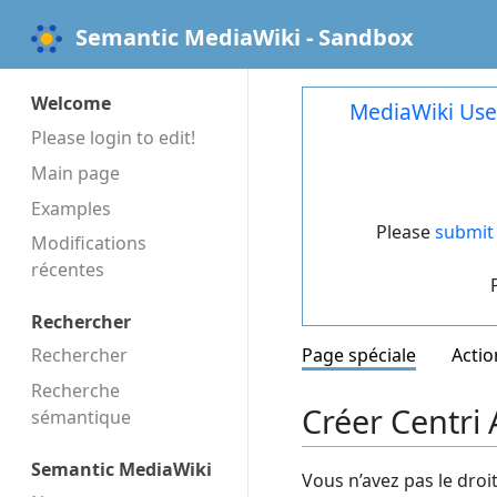
Semantic MediaWiki - Sandbox
Welcome
MediaWiki Use
Please login to edit!
Main page
Examples
Please
submit 
Modifications
récentes
Rechercher
Rechercher
Page spéciale
Actio
Recherche
Créer Centri 
sémantique
Semantic MediaWiki
Vous n’avez pas le droi