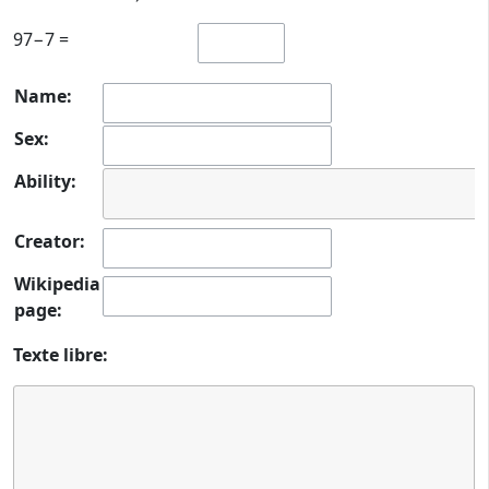
97−7 =
Name:
Sex:
Ability:
Creator:
Wikipedia
page:
Texte libre: