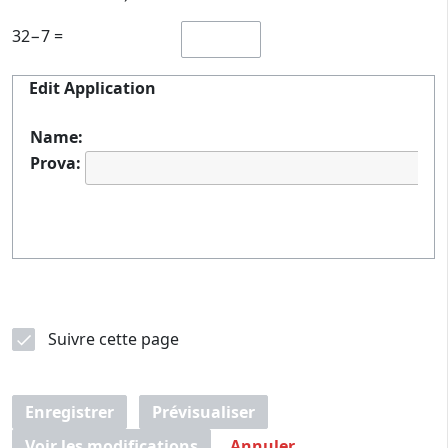
32−7 =
Edit Application
Name:
Prova:
Suivre cette page
Enregistrer
Prévisualiser
Voir les modifications
Annuler