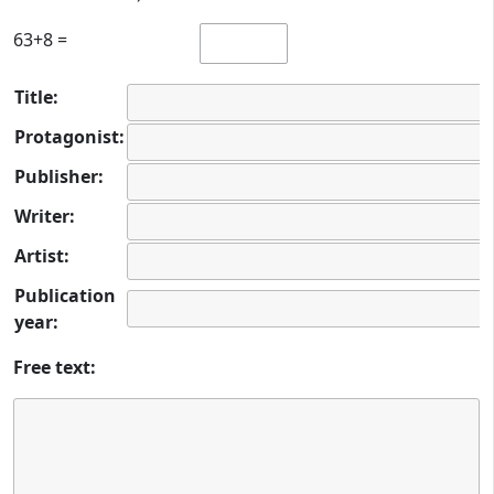
63+8 =
Title:
Protagonist:
Publisher:
Writer:
Artist:
Publication
year:
Free text: