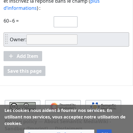
et inscrivez la réponse dans le champ (
plus
d’informations
) :
60−6 =
Owner:
Add Item
Save this page
Les cookies nous aident à fournir nos services. En
utilisant nos services, vous acceptez notre utilisation de
Privacy policy
About Semantic MediaWiki -
cookies.
Sandbox (Imprint)
Disclaimers