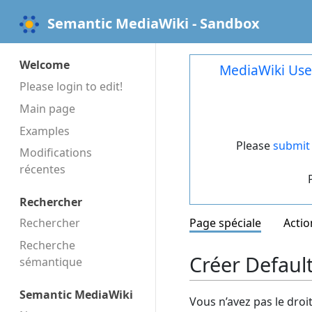
Semantic MediaWiki - Sandbox
Welcome
MediaWiki Use
Please login to edit!
Main page
Examples
Please
submit 
Modifications
récentes
Rechercher
Rechercher
Page spéciale
Actio
Recherche
Créer Defaul
sémantique
Semantic MediaWiki
Vous n’avez pas le droi