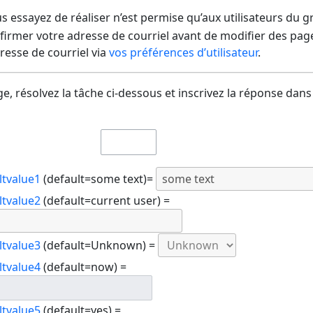
us essayez de réaliser n’est permise qu’aux utilisateurs du 
irmer votre adresse de courriel avant de modifier des pages
dresse de courriel via
vos préférences d’utilisateur
.
e, résolvez la tâche ci-dessous et inscrivez la réponse dans
ltvalue1
(default=some text)=
ltvalue2
(default=current user) =
ltvalue3
(default=Unknown) =
ltvalue4
(default=now) =
ltvalue5
(default=yes) =