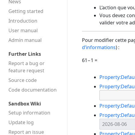
News
L’action que vo
Getting started
Vous devez conf
Introduction
valider votre a
User manual
Admin manual
Pour modifier cette pag
d’informations
) :
Further Links
61−1 =
Report a bug or
feature request
Property:Defau
Source code
Property:Defau
Code docu­mentation
Sandbox Wiki
Property:Defau
Setup information
Property:Defau
Update log
Report an issue
Property:Defau