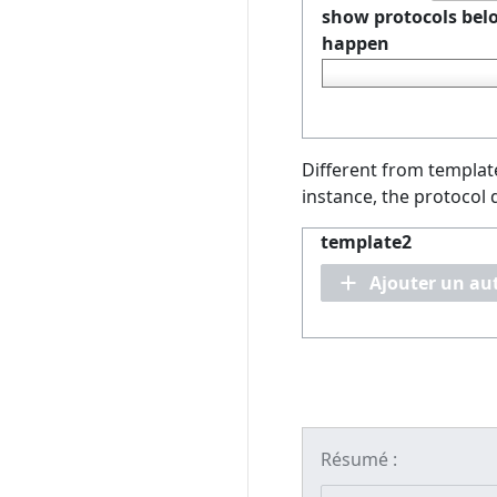
show protocols belo
happen
Different from templat
instance, the protocol
template2
Ajouter un au
Résumé :