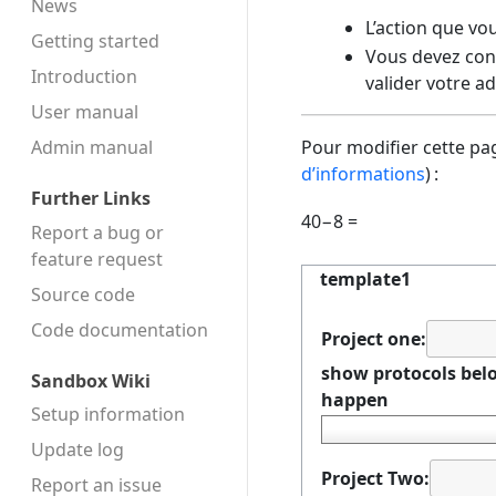
News
L’action que vo
Getting started
Vous devez conf
Introduction
valider votre a
User manual
Admin manual
Pour modifier cette pag
d’informations
) :
Further Links
40−8 =
Report a bug or
feature request
template1
Source code
Code docu­mentation
Project one:
show protocols belo
Sandbox Wiki
happen
Setup information
Update log
Project Two:
Report an issue