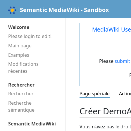
Semantic MediaWiki - Sandbox
Welcome
MediaWiki Use
Please login to edit!
Main page
Examples
Please
submit 
Modifications
récentes
Rechercher
Rechercher
Page spéciale
Actio
Recherche
Créer DemoAj
sémantique
Semantic MediaWiki
Vous n’avez pas le droi