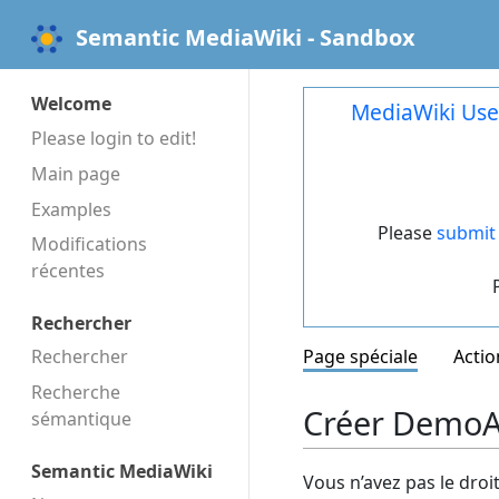
Semantic MediaWiki - Sandbox
Welcome
MediaWiki Use
Please login to edit!
Main page
Examples
Please
submit 
Modifications
récentes
Rechercher
Rechercher
Page spéciale
Actio
Recherche
Créer DemoAj
sémantique
Semantic MediaWiki
Vous n’avez pas le droi