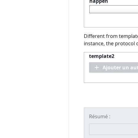
happen
Different from templat
instance, the protocol
template2
Ajouter un au
Résumé :