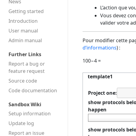
News
L’action que vo
Getting started
Vous devez conf
Introduction
valider votre a
User manual
Admin manual
Pour modifier cette pag
d’informations
) :
Further Links
100−4 =
Report a bug or
feature request
template1
Source code
Code docu­mentation
Project one:
show protocols belo
Sandbox Wiki
happen
Setup information
Update log
show protocols belo
Report an issue