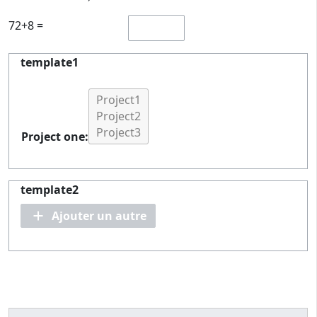
72+8 =
template1
Project one:
template2
Ajouter un autre