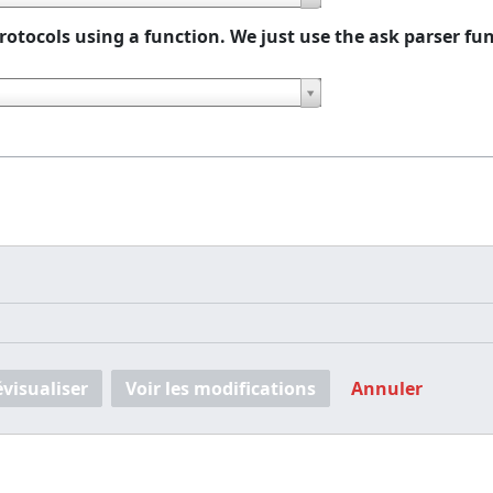
 Protocols using a function. We just use the
ask
parser fu
i
évisualiser
Voir les modifications
Annuler