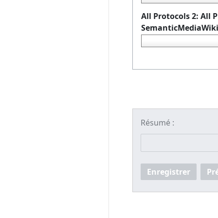
All Protocols 2: All
SemanticMediaWik
Résumé :
Enregistrer
Pr