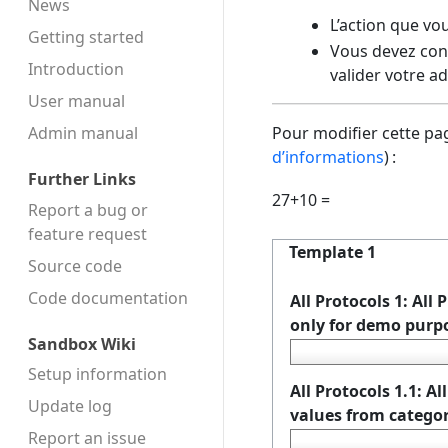
News
L’action que vo
Getting started
Vous devez conf
Introduction
valider votre a
User manual
Admin manual
Pour modifier cette pag
d’informations
) :
Further Links
27+10 =
Report a bug or
feature request
Template 1
Source code
Code docu­mentation
All Protocols 1: All
only for demo purp
Sandbox Wiki
Setup information
All Protocols 1.1: A
Update log
values from categor
Report an issue