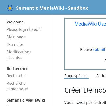
Semantic MediaWiki - Sandbox
Welcome
MediaWiki Use
Please login to edit!
Main page
Examples
Please
submit 
Modifications
récentes
Rechercher
Rechercher
Page spéciale
Actio
Recherche
Créer DemoSt
sémantique
Semantic MediaWiki
Vous n’avez pas le droi