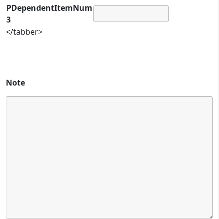
PDependentItemNum
3
</tabber>
Note