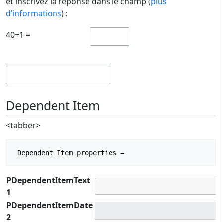
et inscrivez la réponse dans le champ (
plus
d’informations
) :
40+1 =
Dependent Item
<tabber>
PDependentItemText
1
PDependentItemDate
2