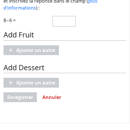
et inscrivez la réponse dans le champ (
plus
d’informations
) :
8−6 =
Add Fruit
Ajouter un autre
Add Dessert
Ajouter un autre
Enregistrer
Annuler