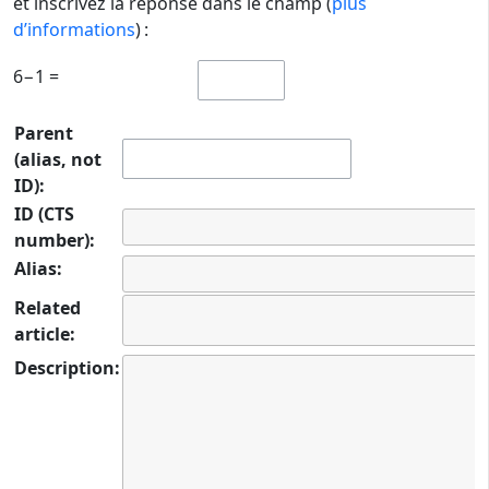
et inscrivez la réponse dans le champ (
plus
d’informations
) :
6−1 =
Parent
(alias, not
ID):
ID (CTS
number):
Alias:
Related
article:
Description: