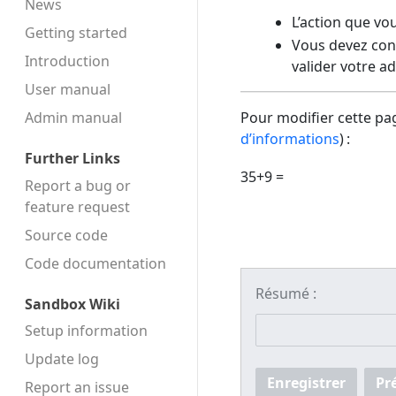
News
L’action que vo
Getting started
Vous devez conf
Introduction
valider votre a
User manual
Admin manual
Pour modifier cette pag
d’informations
) :
Further Links
35+9 =
Report a bug or
feature request
Source code
Code docu­mentation
Résumé :
Sandbox Wiki
Setup information
Update log
Enregistrer
Pr
Report an issue