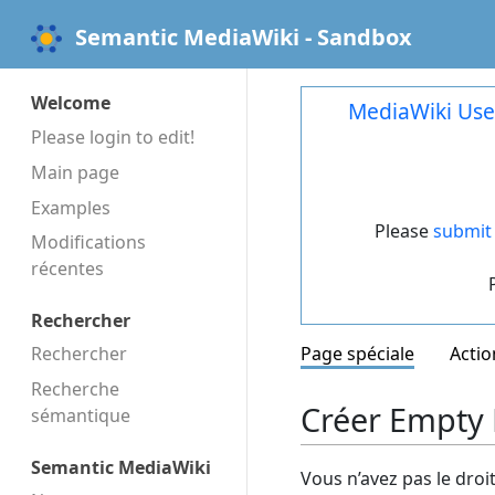
Semantic MediaWiki - Sandbox
Welcome
MediaWiki Use
Please login to edit!
Main page
Examples
Please
submit 
Modifications
récentes
Rechercher
Rechercher
Page spéciale
Actio
Recherche
Créer Empty H
sémantique
Semantic MediaWiki
Vous n’avez pas le droi