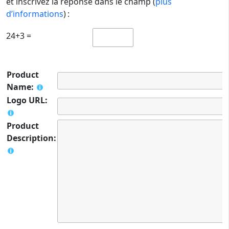
et inscrivez la réponse dans le champ (
plus
d’informations
) :
24+3 =
Product
Name:
Logo URL:
Product
Description: