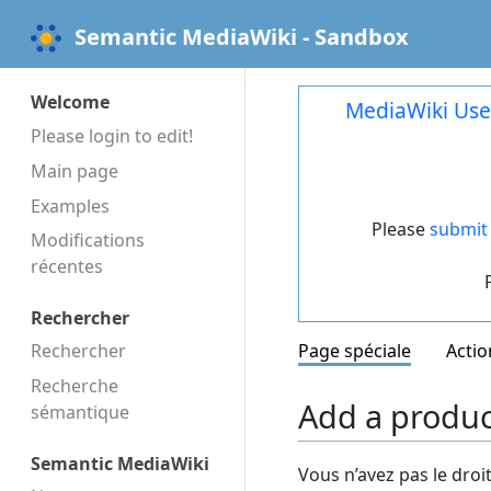
Semantic MediaWiki - Sandbox
Welcome
MediaWiki Use
Please login to edit!
Main page
Examples
Please
submit 
Modifications
récentes
Rechercher
Rechercher
Page spéciale
Actio
Recherche
Add a product
sémantique
Semantic MediaWiki
Vous n’avez pas le droi