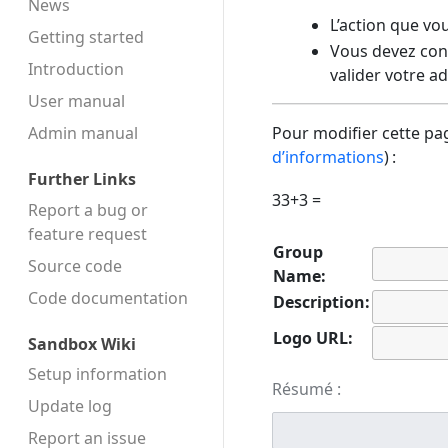
News
L’action que vo
Getting started
Vous devez conf
Introduction
valider votre a
User manual
Admin manual
Pour modifier cette pag
d’informations
) :
Further Links
33+3 =
Report a bug or
feature request
Group
Source code
Name:
Code docu­mentation
Description:
Logo URL:
Sandbox Wiki
Setup information
Résumé :
Update log
Report an issue