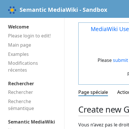
Semantic MediaWiki - Sandbox
Welcome
MediaWiki Use
Please login to edit!
Main page
Examples
Please
submit 
Modifications
récentes
Rechercher
Rechercher
Page spéciale
Actio
Recherche
Create new G
sémantique
Semantic MediaWiki
Vous n’avez pas le droi