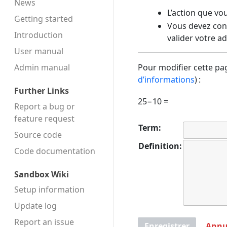
News
L’action que vo
Getting started
Vous devez conf
Introduction
valider votre a
User manual
Admin manual
Pour modifier cette pag
d’informations
) :
Further Links
25−10 =
Report a bug or
feature request
Term:
Source code
Definition:
Code docu­mentation
Sandbox Wiki
Setup information
Update log
Report an issue
Enregistrer
Annu