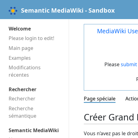
Semantic MediaWiki - Sandbox
Welcome
MediaWiki Use
Please login to edit!
Main page
Examples
Please
submit 
Modifications
récentes
Rechercher
Rechercher
Page spéciale
Actio
Recherche
Créer Grand K
sémantique
Semantic MediaWiki
Vous n’avez pas le droi