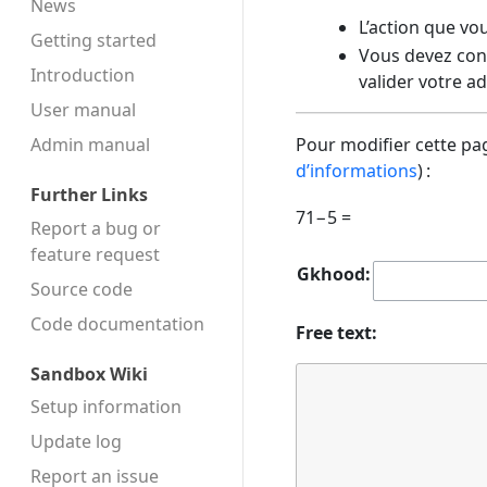
News
L’action que vo
Getting started
Vous devez conf
Introduction
valider votre a
User manual
Admin manual
Pour modifier cette pag
d’informations
) :
Further Links
71−5 =
Report a bug or
feature request
Gkhood:
Source code
Code docu­mentation
Free text:
Sandbox Wiki
Setup information
Update log
Report an issue