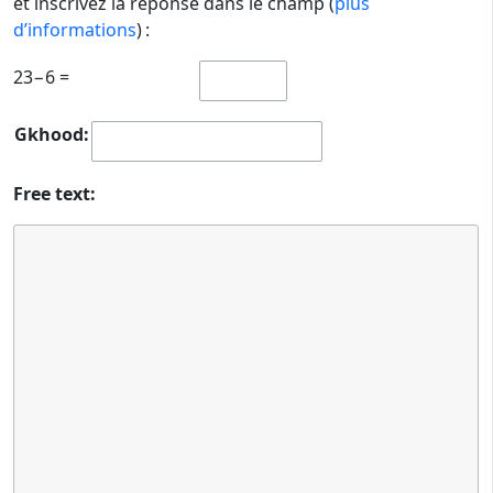
et inscrivez la réponse dans le champ (
plus
d’informations
) :
23−6 =
Gkhood:
Free text: