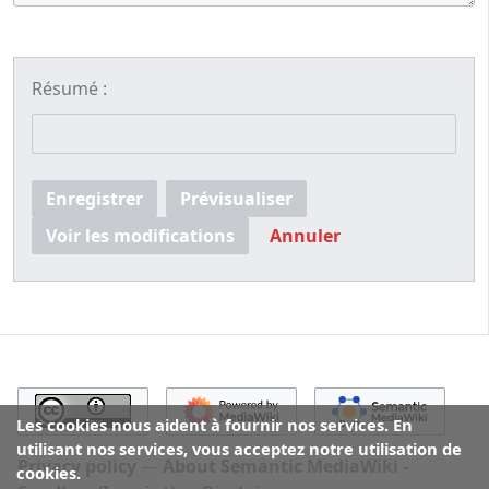
Résumé :
Enregistrer
Prévisualiser
Voir les modifications
Annuler
Les cookies nous aident à fournir nos services. En
utilisant nos services, vous acceptez notre utilisation de
Privacy policy
About Semantic MediaWiki -
cookies.