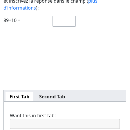
et inscrivez la réponse dans le champ (
plus
d’informations
) :
89+10 =
First Tab
Second Tab
Want this in first tab: