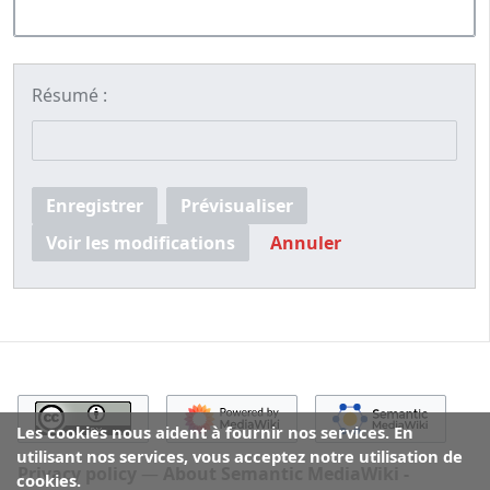
Résumé :
Enregistrer
Prévisualiser
Voir les modifications
Annuler
Les cookies nous aident à fournir nos services. En
utilisant nos services, vous acceptez notre utilisation de
Privacy policy
About Semantic MediaWiki -
cookies.