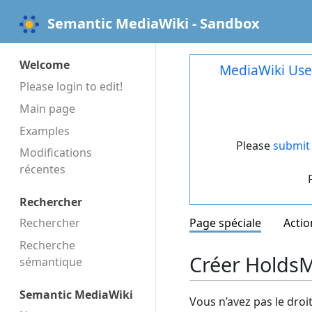
Semantic MediaWiki - Sandbox
Welcome
MediaWiki Use
Please login to edit!
Main page
Examples
Please
submit 
Modifications
récentes
Rechercher
Rechercher
Page spéciale
Actio
Recherche
Créer HoldsMu
sémantique
Semantic MediaWiki
Vous n’avez pas le droi