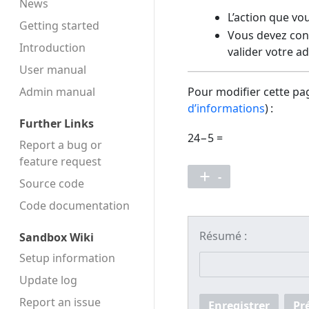
News
L’action que vo
Getting started
Vous devez conf
Introduction
valider votre a
User manual
Admin manual
Pour modifier cette pag
d’informations
) :
Further Links
24−5 =
Report a bug or
feature request
-
Source code
Code docu­mentation
Résumé :
Sandbox Wiki
Setup information
Update log
Report an issue
Enregistrer
Pr