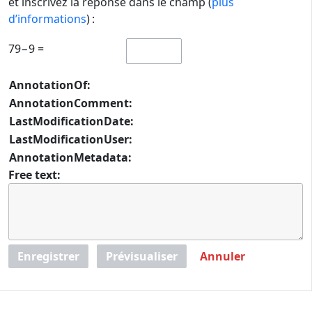
et inscrivez la réponse dans le champ (
plus
d’informations
) :
79−9 =
AnnotationOf:
AnnotationComment:
LastModificationDate:
LastModificationUser:
AnnotationMetadata:
Free text:
Enregistrer
Prévisualiser
Annuler