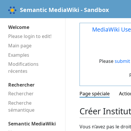
Semantic MediaWiki - Sandbox
Welcome
MediaWiki Use
Please login to edit!
Main page
Examples
Please
submit 
Modifications
récentes
Rechercher
Rechercher
Page spéciale
Actio
Recherche
Créer Institu
sémantique
Semantic MediaWiki
Vous n’avez pas le droi