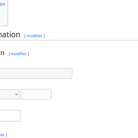
ion
mation
[
modifier
]
on
[
modifier
]
ier
]