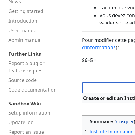
News
L’action que vo
Getting started
Vous devez conf
Introduction
valider votre a
User manual
Admin manual
Pour modifier cette pag
d’informations
) :
Further Links
86+5 =
Report a bug or
feature request
Source code
Code docu­mentation
Create or edit an Inst
Sandbox Wiki
Setup information
Sommaire
Update log
1
Institute Information
Report an issue