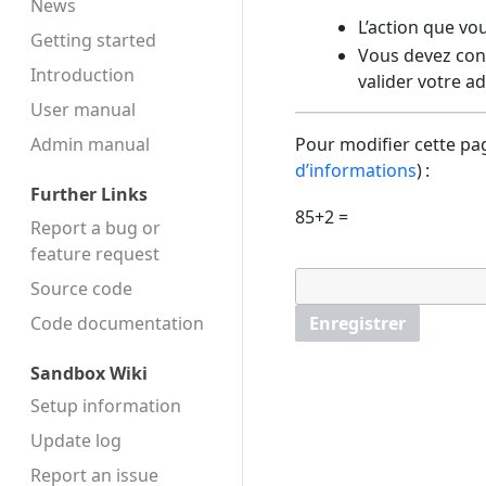
News
L’action que vo
Getting started
Vous devez conf
Introduction
valider votre a
User manual
Admin manual
Pour modifier cette pag
d’informations
) :
Further Links
85+2 =
Report a bug or
feature request
Source code
Code docu­mentation
Enregistrer
Sandbox Wiki
Setup information
Update log
Report an issue